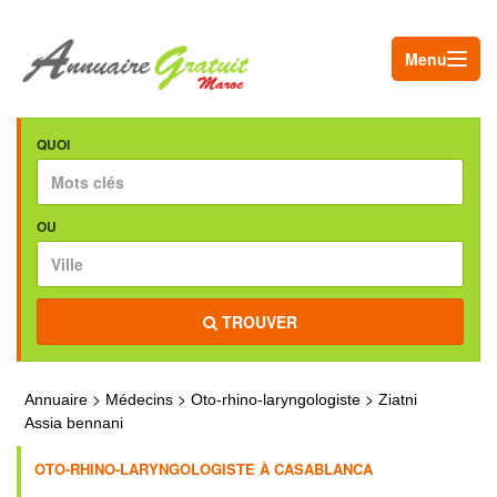
Menu
QUOI
OU
TROUVER
>
>
>
Annuaire
Médecins
Oto-rhino-laryngologiste
Ziatni
Assia bennani
OTO-RHINO-LARYNGOLOGISTE À CASABLANCA