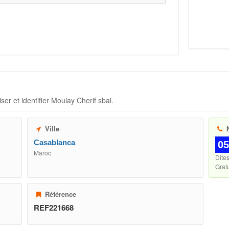
ser et identifier
Moulay Cherif sbai
.
Ville
N
Casablanca
05
Maroc
Dite
Gratu
Référence
REF221668