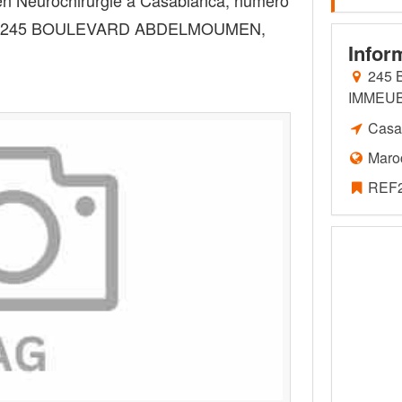
n Neurochirurgie à Casablanca, numéro
sse: 245 BOULEVARD ABDELMOUMEN,
Infor
245
IMMEUB
Casa
Maro
REF2