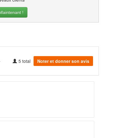
intenant !
5
total
Noter et donner son avis