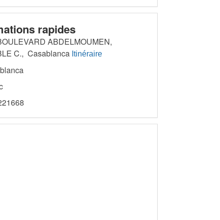
mations rapides
 BOULEVARD ABDELMOUMEN,
LE C., Casablanca
Itinéraire
blanca
c
21668