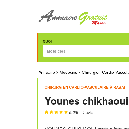
QUOI
>
>
Annuaire
Médecins
Chirurgien Cardio-Vascula
CHIRURGIEN CARDIO-VASCULAIRE À RABAT
Younes chikhaoui
5.0
/5 -
4
avis
YOUNES CHIKHAOUI spécialiste en Ch