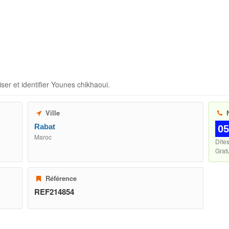
ser et identifier
Younes chikhaoui
.
Ville
N
Rabat
05
Maroc
Dite
Gratu
Référence
REF214854