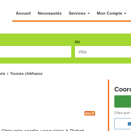
Accueil
Nouveautés
Services
Mon Compte
OU
>
ire
Younes chikhaoui
Coor
Dites que 
irurgie cardio-vasculaire à Rabat,