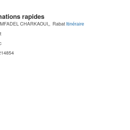
mations rapides
MFADEL CHARKAOUI,, Rabat
Itinéraire
t
c
14854