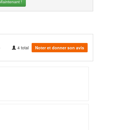
intenant !
4
total
Noter et donner son avis