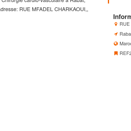
 adresse: RUE MFADEL CHARKAOUI,,
Infor
RUE 
Raba
Maro
REF2