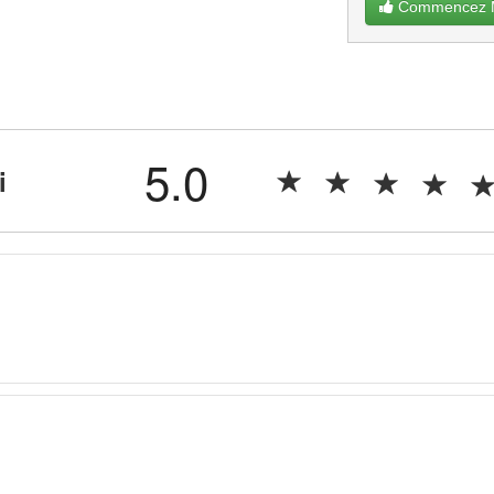
Commencez Ma
5.0
i