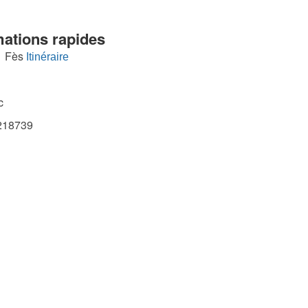
mations rapides
 Fès
Itinéraire
c
18739