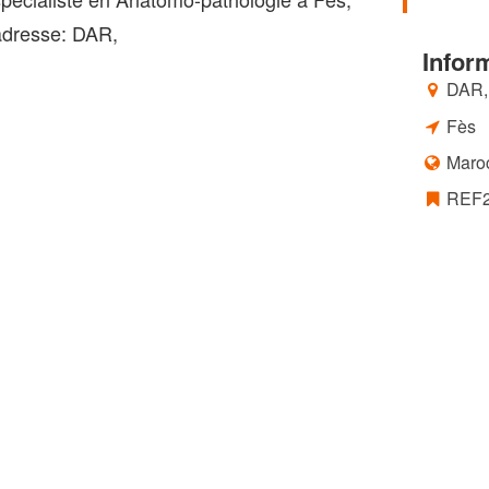
adresse: DAR,
Infor
DAR,
Fès
Maro
REF2