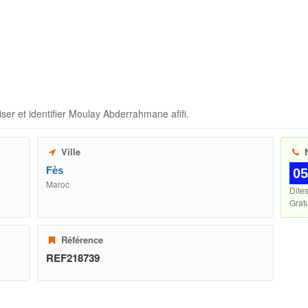
ser et identifier
Moulay Abderrahmane afifi
.
Ville
N
Fès
05
Maroc
Dite
Gratu
Référence
REF218739