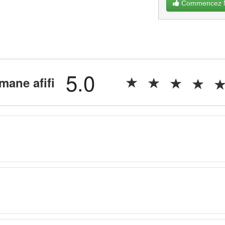
Commencez Ma
5.0
mane afifi