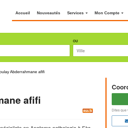
Accueil
Nouveautés
Services
Mon Compte
OU
ulay Abderrahmane afifi
Coor
ane afifi
Dites que 
aliste en Anatomo-pathologie à Fès,