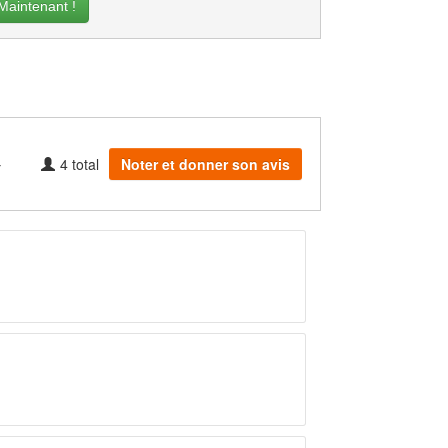
intenant !
4
total
Noter et donner son avis