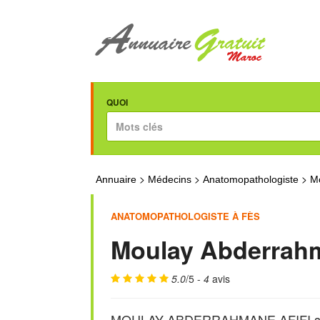
QUOI
>
>
>
Annuaire
Médecins
Anatomopathologiste
Mo
ANATOMOPATHOLOGISTE À FÈS
Moulay Abderrahm
5.0
/5 -
4
avis
MOULAY ABDERRAHMANE AFIFI spéci