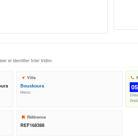
ser et identifier
Inter tridim
.
Ville
N
oura
Bouskoura
05
Maroc
Dite
Gratu
Référence
REF168388