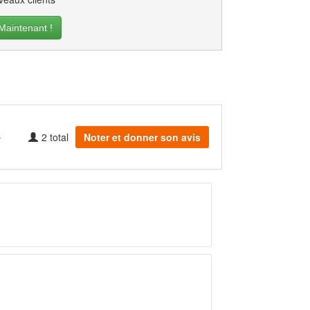
intenant !
2
total
Noter et donner son avis