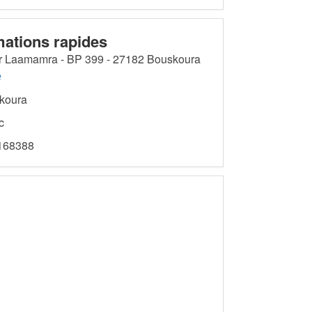
mations rapides
r Laamamra - BP 399 - 27182 Bouskoura
e
koura
c
68388