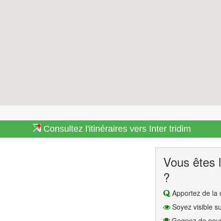
Consultez l'itinéraires vers Inter tridim
Vous êtes l
?
Apportez de la q
Soyez visible su
Gagnez de nouv