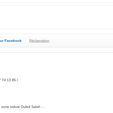
sur Facebook
Réclamation
 74 13 85 /
, zone indust Ouled Salah -...