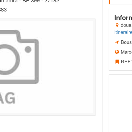
aamamra - BP 399 - 27182
883
Infor
doua
Itinérair
Bous
Maro
REF1